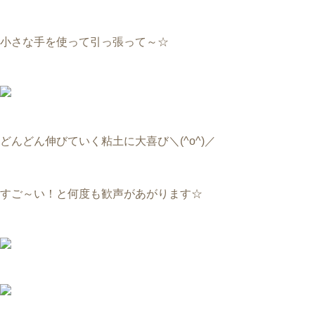
小さな手を使って引っ張って～☆
どんどん伸びていく粘土に大喜び＼(^o^)／
すご～い！と何度も歓声があがります☆